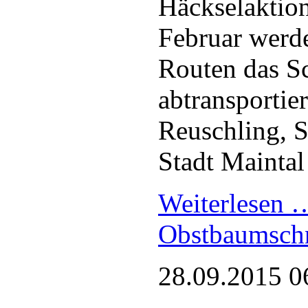
Häckselaktio
Februar werde
Routen das S
abtransportier
Reuschling, S
Stadt Mainta
Weiterlesen
Obstbaumschn
28.09.2015 0