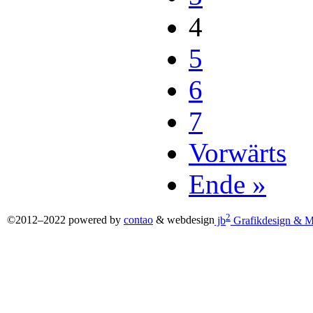
4
5
6
7
Vorwärts
Ende »
2
©2012–2022 powered by
contao
& webdesign
jb
Grafikdesign & M