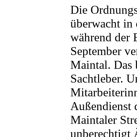
Die Ordnungs
überwacht in
während der E
September ver
Maintal. Das b
Sachtleber. U
Mitarbeiterin
Außendienst d
Maintaler St
unberechtigt 