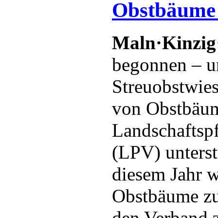
Obstbäume 
Maln·Kinzig
begonnen – un
Streuobstwie
von Obstbäum
Landschaftsp
(LPV) unters
diesem Jahr 
Obstbäume zu
den Verband 