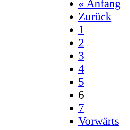
« Anfang
Zurück
1
2
3
4
5
6
7
Vorwärts