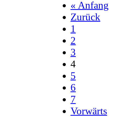
« Anfang
Zurück
1
2
3
4
5
6
7
Vorwärts